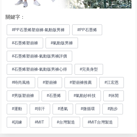
關鍵字：
#PP石墨烯塑崩褲-氣動版男褲
#PP石墨烯
#石墨烯塑崩褲
#氣動版男褲
#石墨烯塑崩褲-氣動版男褲評價
#石墨烯塑崩褲-氣動版男褲心得
#完美身型
#時尚風格
#塑崩褲
#塑崩褲推薦
#江宏恩
#男版塑崩褲
#石墨烯
#氣動紗科技
#休閒
#運動
#排汗
#透氣
#微循環
#跑步
#訓練
#MIT
#台灣製造
#MIT台灣製造