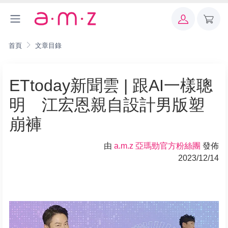
首頁
文章目錄
ETtoday新聞雲 | 跟AI一樣聰
明 江宏恩親自設計男版塑
崩褲
由
a.m.z 亞瑪勁官方粉絲團
發佈
2023/12/14