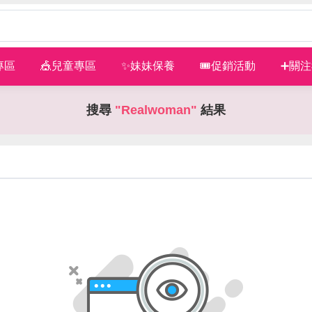
專區
🎪兒童專區
✨妹妹保養
🎟促銷活動
➕關
搜尋
"Realwoman"
結果